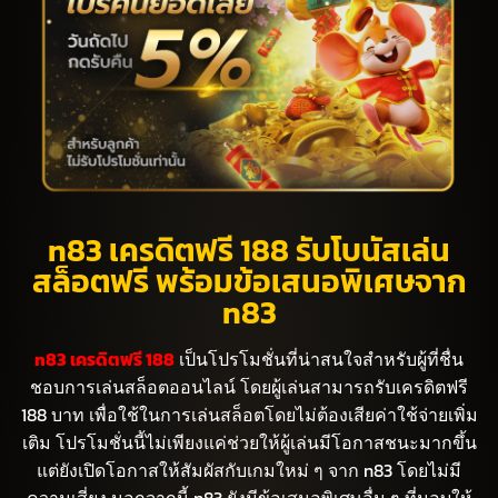
n83 เครดิตฟรี 188 รับโบนัสเล่น
สล็อตฟรี พร้อมข้อเสนอพิเศษจาก
n83
n83 เครดิตฟรี 188
เป็นโปรโมชั่นที่น่าสนใจสำหรับผู้ที่ชื่น
ชอบการเล่นสล็อตออนไลน์ โดยผู้เล่นสามารถรับเครดิตฟรี
188 บาท เพื่อใช้ในการเล่นสล็อตโดยไม่ต้องเสียค่าใช้จ่ายเพิ่ม
เติม โปรโมชั่นนี้ไม่เพียงแค่ช่วยให้ผู้เล่นมีโอกาสชนะมากขึ้น
แต่ยังเปิดโอกาสให้สัมผัสกับเกมใหม่ ๆ จาก n83 โดยไม่มี