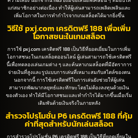
ความเสี่ยง นอกจากนี้ n83 ยังมีข้อเสนอพิเศษอื่น ๆ ที่มอบให้
แก่สมาชิกอย่างต่อเนื่อง ทำให้ผู้เล่นสามารถเพลิดเพลินและ
เพิ่มโอกาสในการทำกำไรจากเกมสล็อตได้มากยิ่งขึ้น
วิธีใช้ pxj.com เครดิตฟรี 188 เพื่อเพิ่ม
โอกาสชนะในเกมสล็อต
การใช้ pxj.com เครดิตฟรี 188 เป็นวิธีที่ยอดเยี่ยมในการเพิ่ม
โอกาสชนะในเกมสล็อตออนไลน์ ผู้เล่นสามารถใช้เครดิตฟรี
นี้เพื่อทดลองเล่นเกมต่าง ๆ และค้นหาเกมสล็อตที่มีอัตราการ
จ่ายเงินที่สูงและรูปแบบการเล่นที่เหมาะสมกับสไตล์ของตน
นอกจากนี้ การใช้เครดิตฟรีในการเล่นยังช่วยให้ผู้เล่น
สามารถพัฒนากลยุทธ์และทักษะโดยไม่ต้องลงทุนด้วยเงิน
ของตัวเอง ทำให้มีโอกาสชนะและทำกำไรได้มากขึ้นเมื่อเริ่ม
เดิมพันด้วยเงินจริงในภายหลัง
สำรวจโปรโมชั่น P6 เครดิตฟรี 188 ที่คุ้ม
ค่าที่สุดสำหรับนักเล่นสล็อต
การสำรวจโปรโมชั่น P6 เครดิตฟรี 188 เป็นวิธีที่ยอดเยี่ยมใน